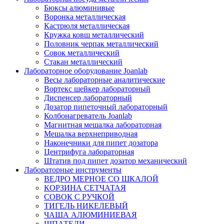
Бюксы алюминивые
Воронка металлическая
Кастрюля металлическая
Кружка ковш металлический
Половник черпак металлический
Совок металлический
Стакан металлический
Лабораторное оборудование Joanlab
Весы лабораторные аналитические
Вортекс шейкер лабораторный
Диспенсер лабораторный
Дозатор пипеточный лабораторный
Колбонагреватель Joanlab
Магнитная мешалка лабораторная
Мешалка верхнеприводная
Наконечники для пипет дозатора
Центрифуга лабораторная
Штатив под пипет дозатор механический
Лабораторные инструменты
ВЕДРО МЕРНОЕ СО ШКАЛОЙ
КОРЗИНА СЕТЧАТАЯ
СОВОК С РУЧКОЙ
ТИГЕЛЬ НИКЕЛЕВЫЙ
ЧАША АЛЮМИНИЕВАЯ
ШПАТЕЛИ