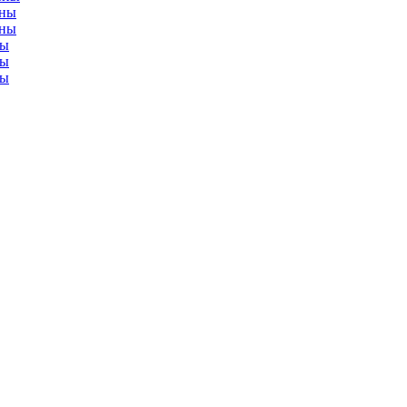
нны
нны
ны
ны
ны