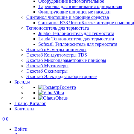
Оборудование вспомогательное
Тарелочка для взвешивания одноразовая
Фильтрующие шприцевые насадки
Синтанол чистящие и моющие средства
Синтанол R33 ЧистоБлеск чистящие и моющи
Теплоноситель для термостата
Julabo Теплоноситель для термостата
Lauda Теплоноситель для термостата
Sofexsil Теплоноситель для термостата
Экостаб pH-метры иономеры
Экостаб Кондуктометры TDS
Экостаб Многопараметровые приборы
Экостаб Мутномеры
Экостаб Оксиметры
Экостаб Электроды лабораторные
Бренды
Госметр
Vibra
Ohaus
Прайс, Каталог
Контакты
0
0
Войти