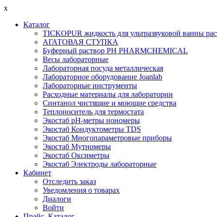
x
Каталог
TICKOPUR жидкость для ультразвуковой ванны рас
АГАТОВАЯ СТУПКА
Буферный раствор PH PHARMCHEMICAL
Весы лабораторные
Лабораторная посуда металлическая
Лабораторное оборудование Joanlab
Лабораторные инструменты
Расходные материалы для лаборатории
Синтанол чистящие и моющие средства
Теплоноситель для термостата
Экостаб pH-метры иономеры
Экостаб Кондуктометры TDS
Экостаб Многопараметровые приборы
Экостаб Мутномеры
Экостаб Оксиметры
Экостаб Электроды лабораторные
Кабинет
Отследить заказ
Уведомления о товарах
Диалоги
Войти
Прайс, Каталог