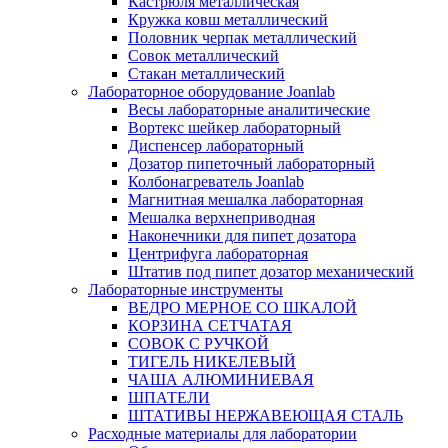
Кастрюля металлическая
Кружка ковш металлический
Половник черпак металлический
Совок металлический
Стакан металлический
Лабораторное оборудование Joanlab
Весы лабораторные аналитические
Вортекс шейкер лабораторный
Диспенсер лабораторный
Дозатор пипеточный лабораторный
Колбонагреватель Joanlab
Магнитная мешалка лабораторная
Мешалка верхнеприводная
Наконечники для пипет дозатора
Центрифуга лабораторная
Штатив под пипет дозатор механический
Лабораторные инструменты
ВЕДРО МЕРНОЕ СО ШКАЛОЙ
КОРЗИНА СЕТЧАТАЯ
СОВОК С РУЧКОЙ
ТИГЕЛЬ НИКЕЛЕВЫЙ
ЧАША АЛЮМИНИЕВАЯ
ШПАТЕЛИ
ШТАТИВЫ НЕРЖАВЕЮЩАЯ СТАЛЬ
Расходные материалы для лаборатории