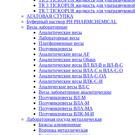
TR 3 TICKOPUR жидкость для ультразвуково
TR 7 TICKOPUR жидкость для ультразвуково
АГАТОВАЯ СТУПКА
Буферный раствор PH PHARMCHEMICAL
Весы лабораторные
Аналитические весы
Лабораторные весы
Платформенные весы
Полумикровесы
Аналитические весы AF
Аналитические весы Ohaus
Аналитические весы ВЛ ВЛ-В и ВЛ-В-С
Аналитические весы ВЛА-С и ВЛА-С-О
Аналитические весы ВЛА-С-ОА
Аналитические весы ВЛК-С-И
Аналические весы ВЛ-С
Весы лабораторные аналитические
Полумикровесы ВЛ-М
Полумикровесы ВЛА-М
Полумикровесы ВЛА-МА
Полумикровесы ВЛК-М-И
Лабораторная посуда металлическая
Бюксы алюминивые
Воронка металлическая