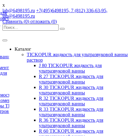
x
lab@6498195.ru
+7(495)6498195, 7 (812) 336-63-95,
для
lab@6498195.ru
 раствор
Сравнить (
0
)
отложить (
0
)
А
Каталог
TICKOPUR жидкость для ультразвуковой ванны
ование
раствор
J 80 TICKOPUR жидкость для
менты
ультразвуковой ванны
для
R 27 TICKOPUR жидкость для
ультразвуковой ванны
R 30 TICKOPUR жидкость для
ультразвуковой ванны
рмостата
R 32 TICKOPUR жидкость для
номеры
ультразвуковой ванны
ры TDS
R 33 TICKOPUR жидкость для
тровые
ультразвуковой ванны
R 36 TICKOPUR жидкость для
ультразвуковой ванны
R 60 TICKOPUR жидкость для