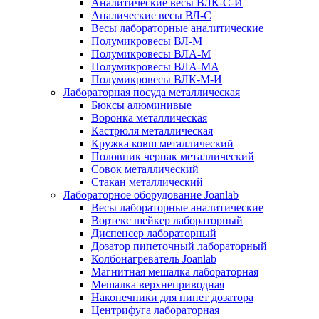
Аналитические весы ВЛК-С-И
Аналические весы ВЛ-С
Весы лабораторные аналитические
Полумикровесы ВЛ-М
Полумикровесы ВЛА-М
Полумикровесы ВЛА-МА
Полумикровесы ВЛК-М-И
Лабораторная посуда металлическая
Бюксы алюминивые
Воронка металлическая
Кастрюля металлическая
Кружка ковш металлический
Половник черпак металлический
Совок металлический
Стакан металлический
Лабораторное оборудование Joanlab
Весы лабораторные аналитические
Вортекс шейкер лабораторный
Диспенсер лабораторный
Дозатор пипеточный лабораторный
Колбонагреватель Joanlab
Магнитная мешалка лабораторная
Мешалка верхнеприводная
Наконечники для пипет дозатора
Центрифуга лабораторная