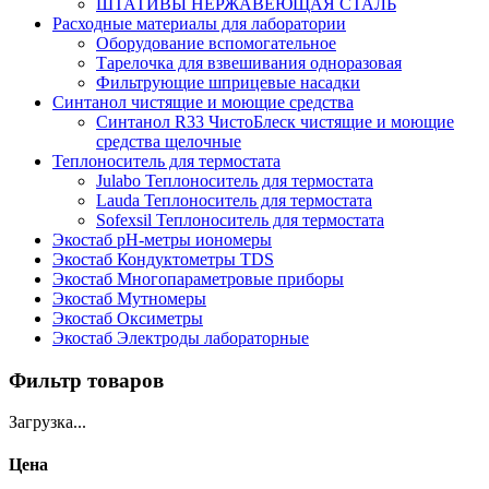
ШТАТИВЫ НЕРЖАВЕЮЩАЯ СТАЛЬ
Расходные материалы для лаборатории
Оборудование вспомогательное
Тарелочка для взвешивания одноразовая
Фильтрующие шприцевые насадки
Синтанол чистящие и моющие средства
Синтанол R33 ЧистоБлеск чистящие и моющие
средства щелочные
Теплоноситель для термостата
Julabo Теплоноситель для термостата
Lauda Теплоноситель для термостата
Sofexsil Теплоноситель для термостата
Экостаб pH-метры иономеры
Экостаб Кондуктометры TDS
Экостаб Многопараметровые приборы
Экостаб Мутномеры
Экостаб Оксиметры
Экостаб Электроды лабораторные
Фильтр товаров
Загрузка...
Цена