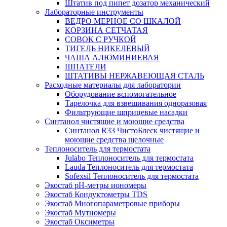
Штатив под пипет дозатор механический
Лабораторные инструменты
ВЕДРО МЕРНОЕ СО ШКАЛОЙ
КОРЗИНА СЕТЧАТАЯ
СОВОК С РУЧКОЙ
ТИГЕЛЬ НИКЕЛЕВЫЙ
ЧАША АЛЮМИНИЕВАЯ
ШПАТЕЛИ
ШТАТИВЫ НЕРЖАВЕЮЩАЯ СТАЛЬ
Расходные материалы для лаборатории
Оборудование вспомогательное
Тарелочка для взвешивания одноразовая
Фильтрующие шприцевые насадки
Синтанол чистящие и моющие средства
Синтанол R33 ЧистоБлеск чистящие и
моющие средства щелочные
Теплоноситель для термостата
Julabo Теплоноситель для термостата
Lauda Теплоноситель для термостата
Sofexsil Теплоноситель для термостата
Экостаб pH-метры иономеры
Экостаб Кондуктометры TDS
Экостаб Многопараметровые приборы
Экостаб Мутномеры
Экостаб Оксиметры