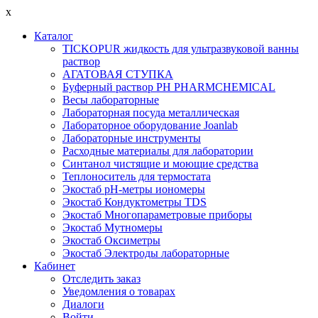
x
Каталог
TICKOPUR жидкость для ультразвуковой ванны
раствор
АГАТОВАЯ СТУПКА
Буферный раствор PH PHARMCHEMICAL
Весы лабораторные
Лабораторная посуда металлическая
Лабораторное оборудование Joanlab
Лабораторные инструменты
Расходные материалы для лаборатории
Синтанол чистящие и моющие средства
Теплоноситель для термостата
Экостаб pH-метры иономеры
Экостаб Кондуктометры TDS
Экостаб Многопараметровые приборы
Экостаб Мутномеры
Экостаб Оксиметры
Экостаб Электроды лабораторные
Кабинет
Отследить заказ
Уведомления о товарах
Диалоги
Войти