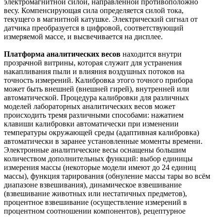
электромагнитной силой, направленной противоположно
весу. Компенсирующая сила определяется силой тока,
текущего в магнитной катушке. Электрический сигнал от
датчика преобразуется в цифровой, соответствующий
измеряемой массе, и высвечивается на дисплее.
Платформа аналитических весов
находится внутри
прозрачной витрины, которая служит для устранения
накапливания пыли и влияния воздушных потоков на
точность измерений. Калибровка этого точного прибора
может быть внешней (внешней гирей), внутренней или
автоматической. Процедура калибровки для различных
моделей лабораторных аналитических весов может
происходить тремя различными способами: нажатием
клавиши калибровки автоматически при изменении
температуры окружающей среды (адаптивная калибровка)
автоматически в заранее установленные моменты времени.
Электронные аналитические весы оснащены большим
количеством дополнительных функций: выбор единицы
измерения массы (некоторые модели имеют до 24 единиц
массы), функция тарирования (обнуление массы тары во всём
диапазоне взвешивания), динамическое взвешивание
(взвешивание животных или нестатичных предметов),
процентное взвешивание (осуществление измерений в
процентном соотношении компонентов), рецептурное