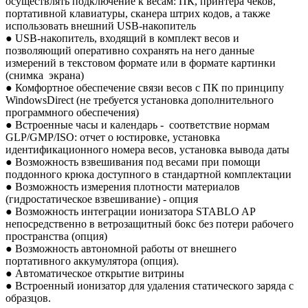
осуществлять подключение к весам: ПК, принтера чеков,
портативной клавиатуры, сканера штрих кодов, а также
использовать внешний USB-накопитель
● USB-накопитель, входящий в комплект весов и
позволяющий оперативно сохранять на него данные
измерений в текстовом формате или в формате картинки
(снимка экрана)
● Комфортное обеспечение связи весов с ПК по принципу
WindowsDirect (не требуется установка дополнительного
программного обеспечения)
● Встроенные часы и календарь - соответствие нормам
GLP/GMP/ISO: отчет о юстировке, установка
идентификационного номера весов, установка вывода даты
● Возможность взвешивания под весами при помощи
поддонного крюка доступного в стандартной комплектации
● Возможность измерения плотности материалов
(гидростатическое взвешивание) - опция
● Возможность интеграции ионизатора STABLO AP
непосредственно в ветрозащитный бокс без потери рабочего
пространства (опция)
● Возможность автономной работы от внешнего
портативного аккумулятора (опция).
● Автоматическое открытие витрины
● Встроенный ионизатор для удаления статического заряда с
образцов.