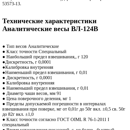
53573-13.
Технические характеристики
Аналитические весы ВЛ-124В
● Тип весов Аналитические
● Класс точности Специальный
● Наибольший предел взвешивания,, г 120
●Дискретность, г 0,0001
●Калибровка внутренняя
●Наименьший предел взвешивания, г 0,01
● Дискретность, г 0,0001
● Калибровка внутренняя
● Наименьший предел взвешивания, г 0,01
● Диаметр чаши весов, мм 91
● Цена поверочного деления, мг 1
● Пределы допускаемой погрешности в интервалах
взвешивания при поверке, мг от 0,01г до 50г вкл. ±0,5 св. 50г
до 82г вкл. ±1,0
● Класс точности согласно ГОСТ OIML R 76-1-2011 I
специальный
● Время установления показаний, с, не более - быстрый