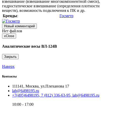
взвешивание (взвешивание многокомпонентной смеси),
гидростатическое взвешивание (определения плотности
веществ), возможность подключения к ПК и др.
Бренды
:
Госметр
Новый комментарий
Нет файлов
x
Close
Аналитические весы ВЛ-124В
Закрыть
Наверх
Контакты
111141, Москва, ул.Плеханова 17
lab@6498195.ru
+7(495)6498195, 7 (812) 336-63-95, lab@6498195.ru
10:00 - 17:00