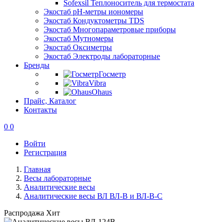
Sofexsil Теплоноситель для термостата
Экостаб pH-метры иономеры
Экостаб Кондуктометры TDS
Экостаб Многопараметровые приборы
Экостаб Мутномеры
Экостаб Оксиметры
Экостаб Электроды лабораторные
Бренды
Госметр
Vibra
Ohaus
Прайс, Каталог
Контакты
0
0
Войти
Регистрация
Главная
Весы лабораторные
Аналитические весы
Аналитические весы ВЛ ВЛ-В и ВЛ-В-С
Распродажа
Хит