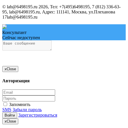
©
lab@6498195.ru
2026, Тел:
+7(495)6498195, 7 (812) 336-63-
95, lab@6498195.ru
,
Адрес:
111141, Москва, ул.Плеханова
17
lab@6498195.ru
Консультант
Сейчас недоступен
x
Close
Авторизация
Запомнить
SMS
Забыли пароль
Зарегистрироваться
Войти
x
Close